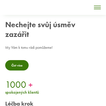
Nechejte svůj úsměv
zazářit
My Vám k tomu rádi pomůžeme!
Číst více
1000
+
spokojených klientů
Léčba krok