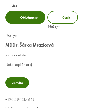
více
Objednat se
Ceník
Náš tým
Náš tým
MDDr. Šárka Mrázková
/ ortodontistka
Naše kapitánka :)
Číst více
+420 597 317 669