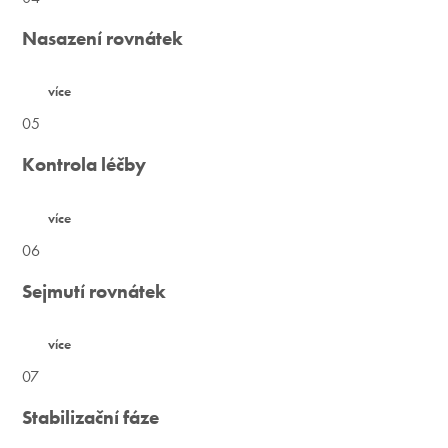
Nasazení rovnátek
více
05
Kontrola léčby
více
06
Sejmutí rovnátek
více
07
Stabilizační fáze