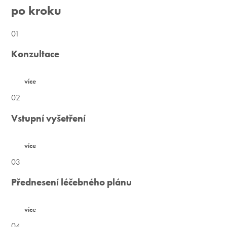
po kroku
01
Konzultace
více
02
Vstupní vyšetření
více
03
Přednesení léčebného plánu
více
04